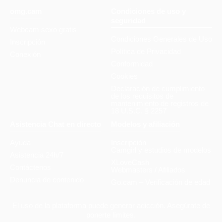
omg.cam
Condiciones de uso y
seguridad
Webcam sexo gratis
Condiciones Generales de Uso
Inscripción
Política de Privacidad
Conexión
Conformidad
Cookies
Declaración de cumplimiento
de los requisitos de
mantenimiento de registros de
18 U.S.C. § 2257
Asistencia Chat en directo
Modelos y afiliación
Ayuda
Inscripción
Camgirl y estudios de modelos
Asistencia 24h/7
XLoveCash
Contáctenos
Webmasters / Afiliados
Denuncia de contenido
Go.cam – Verificación de edad
El uso de la plataforma puede generar adicción. Asegúrate de
ponerte límites.